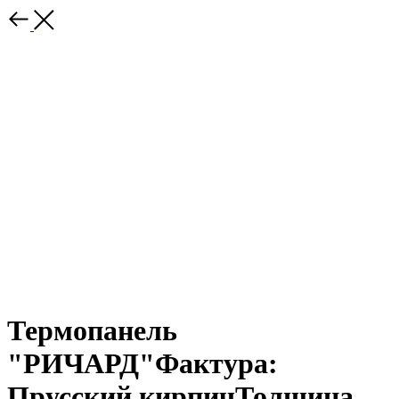
Термопанель
"РИЧАРД"Фактура:
Прусский кирпичТолщина