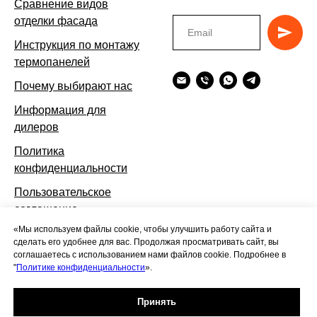
Сравнение видов
отделки фасада
Инструкция по монтажу
термопанелей
Почему выбирают нас
Информация для
дилеров
Политика
конфиденциальности
Пользовательское
соглашение
«Мы используем файлы cookie, чтобы улучшить работу сайта и
сделать его удобнее для вас. Продолжая просматривать сайт, вы
соглашаетесь с использованием нами файлов cookie. Подробнее в
"
Политике конфиденциальности
».
© 2024-2026 Фаворит Фасад
Обращаем ваше внимание на
то, что данный интернет-сайт, а
Принять
также вся информация о