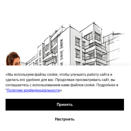
«Мы используем файлы cookie, чтобы улучшить работу сайта и
сделать его удобнее для вас. Продолжая просматривать сайт, вы
соглашаетесь с использованием нами файлов cookie. Подробнее в
"
Политике конфиденциальности
».
Принять
Выезд менеджера-замерщика с
образцами
4990 руб
Настроить
Кол-во образцов до 5 шт.