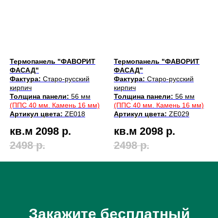
Термопанель "ФАВОРИТ
Термопанель "ФАВОРИТ
ФАСАД"
ФАСАД"
Фактура:
Старо-русский
Фактура:
Старо-русский
кирпич
кирпич
Толщина панели:
56 мм
Толщина панели:
56 мм
(ППС 40 мм. Камень 16 мм)
(ППС 40 мм. Камень 16 мм)
Артикул цвета:
ZE018
Артикул цвета:
ZE029
кв.м 2098
р.
кв.м 2098
р.
2498
р.
2498
р.
Закажите бесплатный